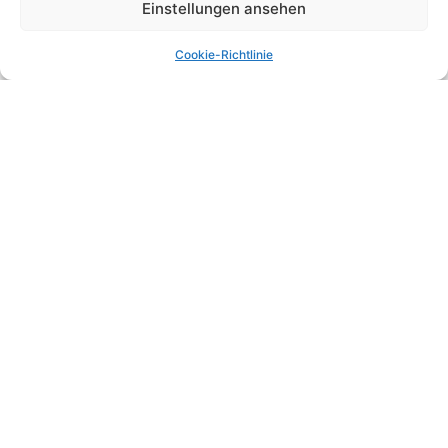
Einstellungen ansehen
akzeptieren und diesen Inhalt zu
aktivieren
Cookie-Richtlinie
Klicke hier, um Marketing-Cookies zu
akzeptieren und diesen Inhalt zu
aktivieren